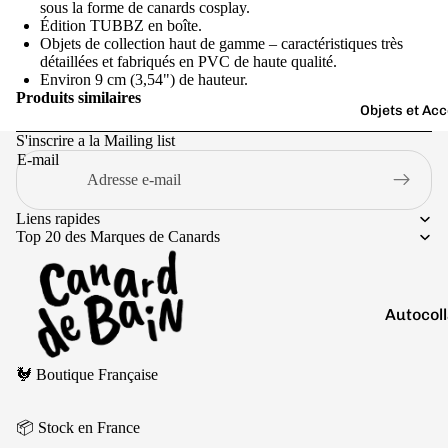
Boutons 
sous la forme de canards cosplay.
Édition TUBBZ en boîte.
manchet
Objets de collection haut de gamme – caractéristiques très
Bracelet
détaillées et fabriqués en PVC de haute qualité.
Environ 9 cm (3,54") de hauteur.
Colliers
Produits similaires
Objets et Ac
Charms
S'inscrire a la Mailing list
Couleurs
Pins
E-mail
Arc-
Tout voir..
en-
Liens rapides
ciel
Top 20 des Marques de Canards
Argen
té
Autocol
Blanc
V
Bougies
Bleu
Politique de remboursement
🐓 Boutique Française
Politique de confidentialité
Porte-cl
Doré
Conditions d’utilisation
Tirelire
Gris
📦 Stock en France
Politique d’expédition