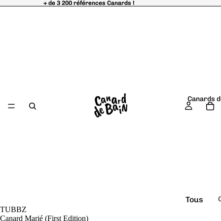
+ de 3 200 références Canards !
+ de 3 200 références Canards !
Canards d
Tous
TUBBZ
é
les
Canard Marié (First Edition)