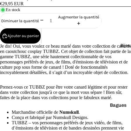
Cana
€29,95 EUR
rds
En stock
de
Augmenter la quantité
Diminuer la quantité
Bain
Ajouter au panier
Bijou
Je dis! Oui, vous voulez ce beau marié dans votre collection de canards
en caoutchouc cosplay TUBBZ. Cet objet de collection fait partie de la
gamme TUBBZ, une série hautement collectionnable de vos
personnages préférés de jeux, de films, d'émissions de télévision et de
o
culture pop sous forme de canard ! Doté de fonctionnalités
incroyablement détaillées, il s’agit d’un incroyable objet de collection.
Prenez-vous ce TUBBZ pour être votre canard légitime et pour rester
dans votre collection jusqu'à ce que la mort vous sépare ! Bien sûr,
faites de la place dans vos collections pour le fabuleux marié.
Bagues
e
Marchandise officielle de
Numskull
.
Boucles
Conçu et fabriqué par Numskull Designs.
d'oreilles
TUBBZ – vos personnages préférés de jeux vidéo, de films,
d’émissions de télévision et de bandes dessinées prennent vie